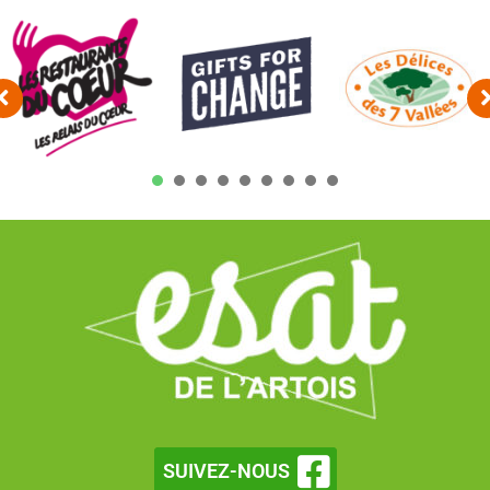
1
2
3
4
5
6
7
SUIVEZ-NOUS