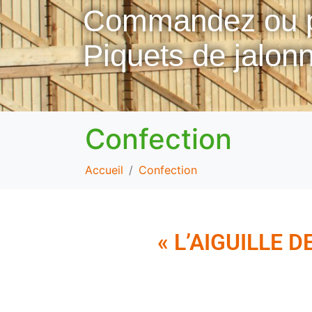
Commandez ou pro
Piquets de jalonn
Confection
Accueil
Confection
« L’AIGUILLE