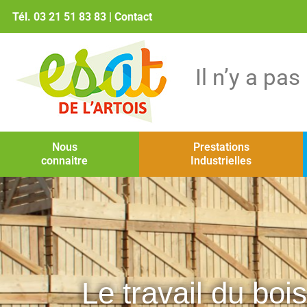
Tél. 03 21 51 83 83
|
Contact
Il n’y a pa
Nous
Prestations
connaitre
Industrielles
Le travail du bois