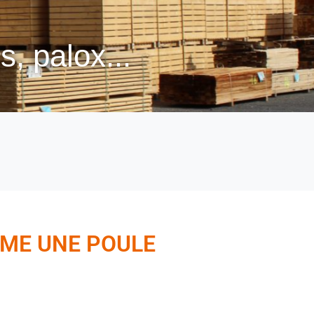
, palox...
MME UNE POULE