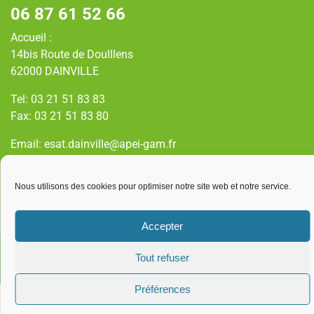
06 87 61 52 66
Accueil :
14bis Route de Doulllens
62000 DAINVILLE
Tel: 03 21 51 83 83
Fax: 03 21 51 83 80
Email: esat.dainville@apei-gam.fr
Adresse de livraison :
Nous utilisons des cookies pour optimiser notre site web et notre service.
Zl – 2 rue Gay Lussac
Accepter
Copyright© 2025 ESAT de l’Artois
Tout refuser
Confidentialité
Mentions légales
Gestion des cookies
Préférences