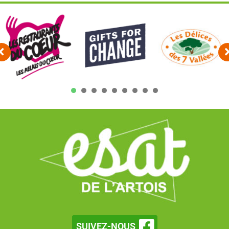
1
2
3
4
5
6
7
SUIVEZ-NOUS