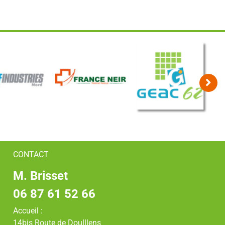
8
9
CONTACT
M. Brisset
06 87 61 52 66
Accueil :
14bis Route de Doulllens