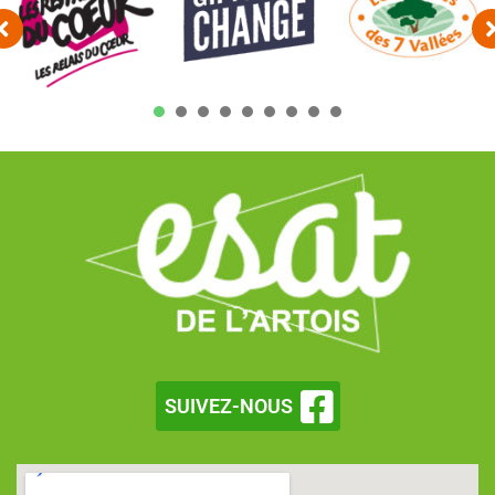
1
2
3
4
5
6
7
SUIVEZ-NOUS